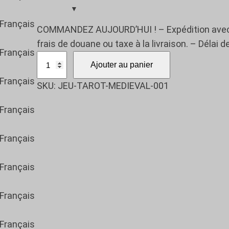
COMMANDEZ AUJOURD’HUI ! – Expédition avec su
frais de douane ou taxe à la livraison. – Délai de
q
Ajouter au panier
u
SKU:
JEU-TAROT-MEDIEVAL-001
a
n
t
i
t
é
d
e
J
e