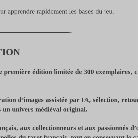
ur apprendre rapidement les bases du jeu.
———————-
TION
e première édition limitée de 300 exemplaires,
ération d’images assistée par IA, sélection, ret
s un univers médiéval original.
çais, aux collectionneurs et aux passionnés d’ob
nnelles du tarot français, tout en conservant le 