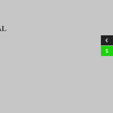
AL
€
$