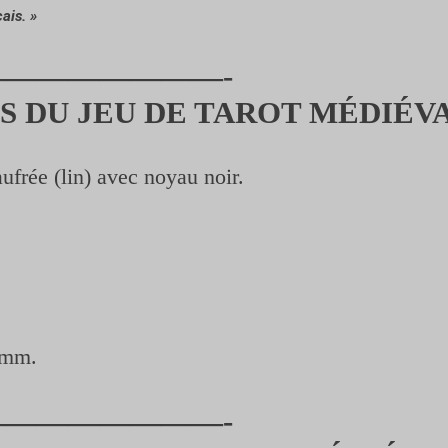
M
ais. »
é
d
———————-
i
S DU JEU DE TAROT MÉDIÉV
é
v
a
ufrée (lin) avec noyau noir.
l
 mm.
———————-