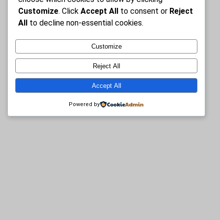
é
Customize
. Click
Accept All
to consent or
Reject
v
All
to decline non-essential cookies.
a
l
Customize
Reject All
Accept All
Coordonnées
Powered by
CARTHENA
10, rue Sainte-Anne
Oka, Québec
J0N 1E0, Canada
Courriel : info@jeux-de-tarot.com
Téléphone : +1 514-778-3648