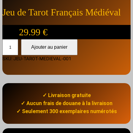
Jeu de Tarot Français Médiéval
29.99
€
q
Ajouter au panier
u
a
SKU:
JEU-TAROT-MEDIEVAL-001
n
t
i
t
é
✓ Livraison gratuite
d
✓
Aucun frais de douane à la livraison
e
✓ Seulement 300 exemplaires numérotés
J
e
u